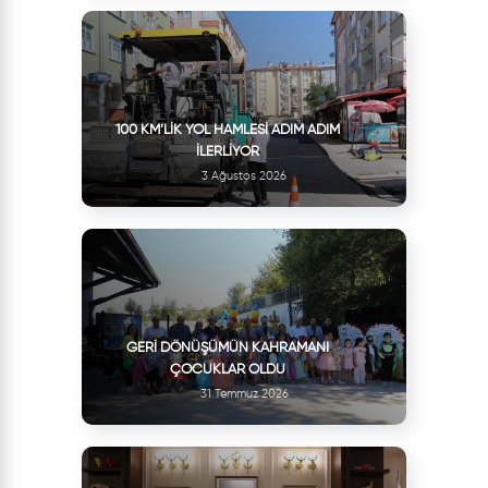
100 KM’LIK YOL HAMLESI ADIM ADIM
İLERLIYOR
3 Ağustos 2026
GERI DÖNÜŞÜMÜN KAHRAMANI
ÇOCUKLAR OLDU
31 Temmuz 2026