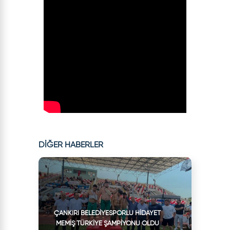
DİĞER HABERLER
ÇANKIRI BELEDIYESPORLU HIDAYET
MEMIŞ TÜRKIYE ŞAMPIYONU OLDU