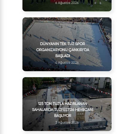
6 Ağustos 2026
DÜNYANIN TEK TUZ SPOR
ORGANIZASYONU ÇANKIRI’DA
BAŞLADI
4 Ağustos 2026
125 TON TUZLA HAZIRLANAN
SAHALARDA TUZFEST'26 HEYECANI
BAŞLIYOR
3 Ağustos 2026