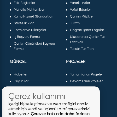
Eski Başkanlar
Yararlı Linkler
Mahalle Muhtarlıkları
Vefat Edenler
Kamu Hizmet Standartları
Çankırı Müzikleri
Stratejik Plan
Turizm
Formlar ve Dilekçeler
Coğrafi İşaret Logolar
İş Başvuru Formu
Uluslararası Çankırı Tuz
Festivali
Çankırı Gönüllüleri Başvuru
Formu
Turistik Tuz Treni
GÜNCEL
PROJELER
Haberler
Tamamlanan Projeler
Duyurular
Devam Eden Projeler
Dergiler ve Gazeteler
Planlanan Projeler
Çerez kullanımı
Galeri
AB Projeleri
Etkinlikler
Sosyal Projeler
İçeriği kişiselleştirmek ve web trafiğini analiz
Meclis Kararları
etmek için kendi ve üçüncü taraf çerezlerimizi
kullanıyoruz.
Çerezler hakkında daha fazlasını
İhaleler