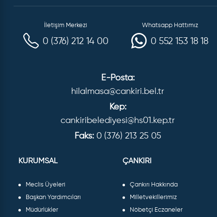
İletişim Merkezi
Whatsapp Hattımız
0 (376) 212 14 00
0 552 153 18 18
E-Posta:
hilalmasa@cankiri.bel.tr
Kep:
cankiribelediyesi@hs01.kep.tr
Faks:
0 (376) 213 25 05
KURUMSAL
ÇANKIRI
Meclis Üyeleri
Çankırı Hakkında
Başkan Yardımcıları
Milletvekillerimiz
Müdürlükler
Nöbetçi Eczaneler