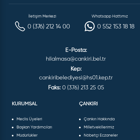
İletişim Merkezi
Whatsapp Hattımız
0 (376) 212 14 00
0 552 153 18 18
E-Posta:
hilalmasa@cankiri.bel.tr
Kep:
cankiribelediyesi@hs01.kep.tr
Faks:
0 (376) 213 25 05
KURUMSAL
ÇANKIRI
Meclis Üyeleri
Çankırı Hakkında
Başkan Yardımcıları
Milletvekillerimiz
Müdürlükler
Nöbetçi Eczaneler