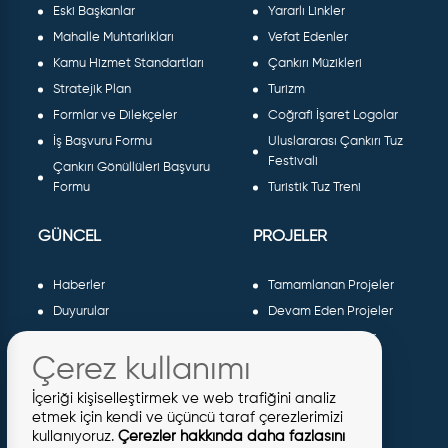
Eski Başkanlar
Yararlı Linkler
Mahalle Muhtarlıkları
Vefat Edenler
Kamu Hizmet Standartları
Çankırı Müzikleri
Stratejik Plan
Turizm
Formlar ve Dilekçeler
Coğrafi İşaret Logolar
İş Başvuru Formu
Uluslararası Çankırı Tuz
Festivali
Çankırı Gönüllüleri Başvuru
Formu
Turistik Tuz Treni
GÜNCEL
PROJELER
Haberler
Tamamlanan Projeler
Duyurular
Devam Eden Projeler
Dergiler ve Gazeteler
Planlanan Projeler
Çerez kullanımı
Galeri
AB Projeleri
Etkinlikler
Sosyal Projeler
İçeriği kişiselleştirmek ve web trafiğini analiz
Meclis Kararları
etmek için kendi ve üçüncü taraf çerezlerimizi
kullanıyoruz.
Çerezler hakkında daha fazlasını
İhaleler