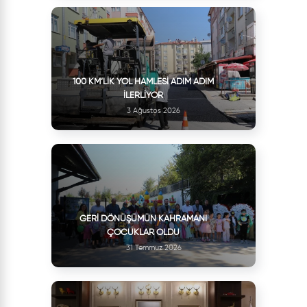
100 KM’LIK YOL HAMLESI ADIM ADIM
İLERLIYOR
3 Ağustos 2026
GERI DÖNÜŞÜMÜN KAHRAMANI
ÇOCUKLAR OLDU
31 Temmuz 2026