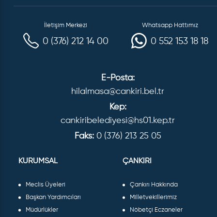
İletişim Merkezi
Whatsapp Hattımız
0 (376) 212 14 00
0 552 153 18 18
E-Posta:
hilalmasa@cankiri.bel.tr
Kep:
cankiribelediyesi@hs01.kep.tr
Faks:
0 (376) 213 25 05
KURUMSAL
ÇANKIRI
Meclis Üyeleri
Çankırı Hakkında
Başkan Yardımcıları
Milletvekillerimiz
Müdürlükler
Nöbetçi Eczaneler