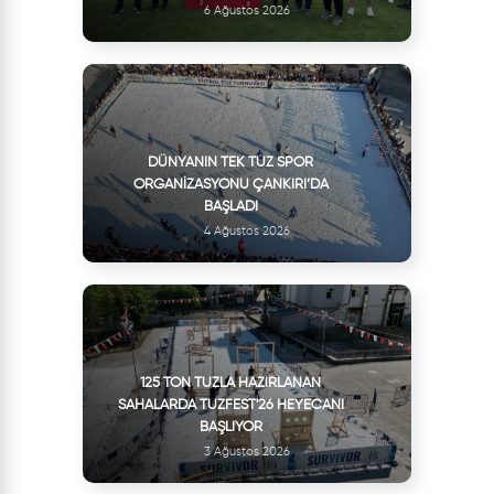
6 Ağustos 2026
DÜNYANIN TEK TUZ SPOR
ORGANIZASYONU ÇANKIRI’DA
BAŞLADI
4 Ağustos 2026
125 TON TUZLA HAZIRLANAN
SAHALARDA TUZFEST'26 HEYECANI
BAŞLIYOR
3 Ağustos 2026