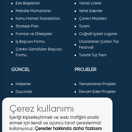
Eski Başkanlar
Yararlı Linkler
Mahalle Muhtarlıkları
Vefat Edenler
Kamu Hizmet Standartları
Çankırı Müzikleri
Stratejik Plan
Turizm
Formlar ve Dilekçeler
Coğrafi İşaret Logolar
İş Başvuru Formu
Uluslararası Çankırı Tuz
Festivali
Çankırı Gönüllüleri Başvuru
Formu
Turistik Tuz Treni
GÜNCEL
PROJELER
Haberler
Tamamlanan Projeler
Duyurular
Devam Eden Projeler
Dergiler ve Gazeteler
Planlanan Projeler
Çerez kullanımı
Galeri
AB Projeleri
Etkinlikler
Sosyal Projeler
İçeriği kişiselleştirmek ve web trafiğini analiz
Meclis Kararları
etmek için kendi ve üçüncü taraf çerezlerimizi
kullanıyoruz.
Çerezler hakkında daha fazlasını
İhaleler