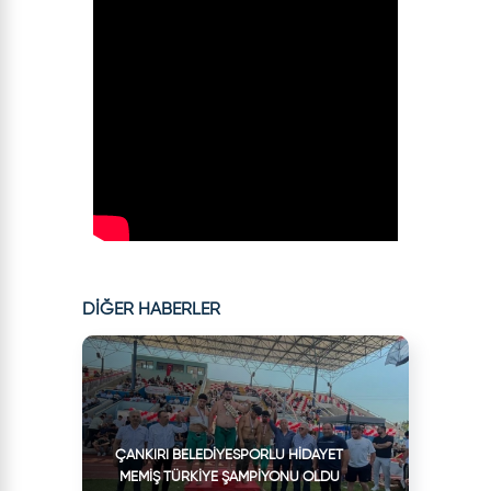
DİĞER HABERLER
ÇANKIRI BELEDIYESPORLU HIDAYET
MEMIŞ TÜRKIYE ŞAMPIYONU OLDU