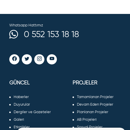
Whatsapp Hattımız
0 552 153 18 18
GÜNCEL
PROJELER
Haberler
Tamamlanan Projeler
Duyurular
Devam Eden Projeler
Dergiler ve Gazeteler
Planlanan Projeler
Galeri
AB Projeleri
Etkinlikler
Sosyal Projeler