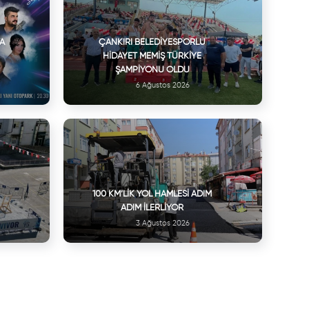
VA
ÇANKIRI BELEDIYESPORLU
HIDAYET MEMIŞ TÜRKIYE
ŞAMPIYONU OLDU
6 Ağustos 2026
100 KM’LIK YOL HAMLESI ADIM
ADIM İLERLIYOR
3 Ağustos 2026