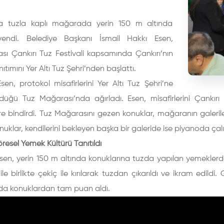
da tuzla kaplı mağarada yerin 150 m altında
endi. Belediye Başkanı İsmail Hakkı Esen,
ası Çankırı Tuz Festivali kapsamında Çankırı’nın
ıtımını Yer Altı Tuz Şehri’nden başlattı.
en, protokol misafirlerini Yer Altı Tuz Şehri’ne
düğü Tuz Mağarası’nda ağırladı. Esen, misafirlerini Çankırı
e bindirdi. Tuz Mağarasını gezen konuklar, mağaranın galeriler
nuklar, kendilerini bekleyen başka bir galeride ise piyanoda çal
öresel Yemek Kültürü Tanıtıldı
en, yerin 150 m altında konuklarına tuzda yapılan yemeklerde
ile birlikte çekiç ile kırılarak tuzdan çıkarıldı ve ikram edil
nda konuklardan tam puan aldı.