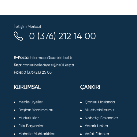
İletişim Merkezi
0 (376) 212 14 00
E-Posta:
hilalmasa@cankiri.bel.tr
Kep:
cankiribelediyesi@hs01.kep.tr
Faks:
0 (376) 213 25 05
KURUMSAL
ÇANKIRI
Meclis Üyeleri
Çankırı Hakkında
Başkan Yardımcıları
Milletvekillerimiz
Müdürlükler
Nöbetçi Eczaneler
Eski Başkanlar
Yararlı Linkler
Mahalle Muhtarlıkları
Vefat Edenler