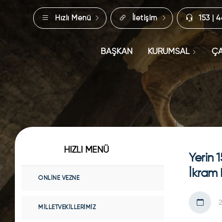
Hızlı Menü
İletişim
153 | 
BAŞKAN
KURUMSAL
ÇA
HIZLI MENÜ
Yerin 
İkram 
ONLINE VEZNE
2
MILLETVEKILLERIMIZ