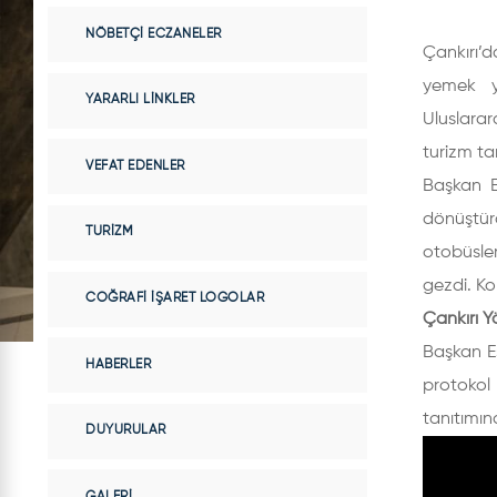
NÖBETÇI ECZANELER
Çankırı’
yemek y
YARARLI LINKLER
Uluslarar
turizm tan
VEFAT EDENLER
Başkan Es
dönüştür
TURIZM
otobüsler
gezdi. Ko
COĞRAFI İŞARET LOGOLAR
Çankırı Y
Başkan Es
HABERLER
protokol 
tanıtımı
DUYURULAR
GALERI