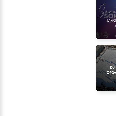
SANAT
DÜN
ORGA