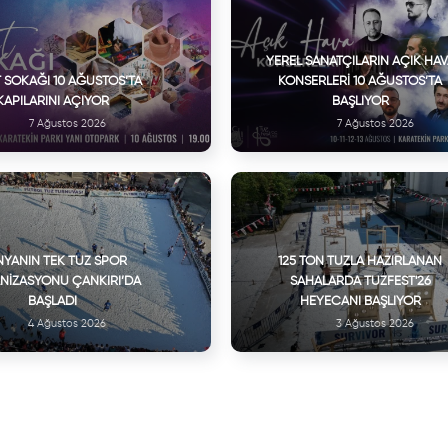
YEREL SANATÇILARIN AÇIK HA
 SOKAĞI 10 AĞUSTOS’TA
KONSERLERI 10 AĞUSTOS’TA
KAPILARINI AÇIYOR
BAŞLIYOR
7 Ağustos 2026
7 Ağustos 2026
YANIN TEK TUZ SPOR
125 TON TUZLA HAZIRLANAN
NIZASYONU ÇANKIRI’DA
SAHALARDA TUZFEST'26
BAŞLADI
HEYECANI BAŞLIYOR
4 Ağustos 2026
3 Ağustos 2026