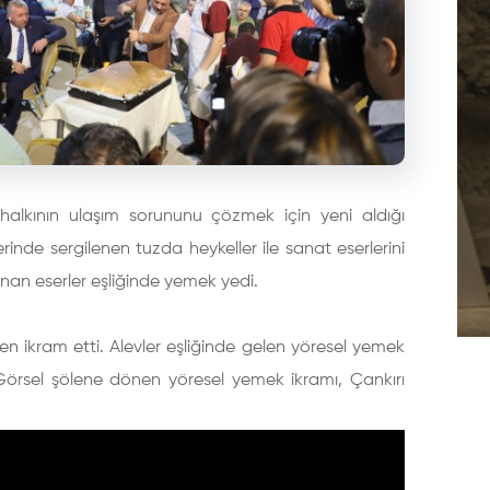
 halkının ulaşım sorununu çözmek için yeni aldığı
inde sergilenen tuzda heykeller ile sanat eserlerini
ınan eserler eşliğinde yemek yedi.
n ikram etti. Alevler eşliğinde gelen yöresel yemek
di. Görsel şölene dönen yöresel yemek ikramı, Çankırı