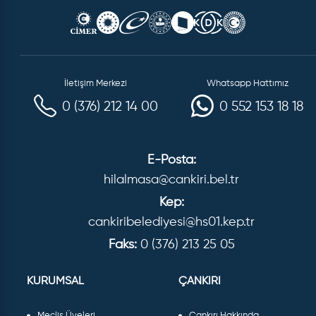
İletişim Merkezi
Whatsapp Hattımız
0 (376) 212 14 00
0 552 153 18 18
E-Posta:
hilalmasa@cankiri.bel.tr
Kep:
cankiribelediyesi@hs01.kep.tr
Faks:
0 (376) 213 25 05
KURUMSAL
ÇANKIRI
Meclis Üyeleri
Çankırı Hakkında