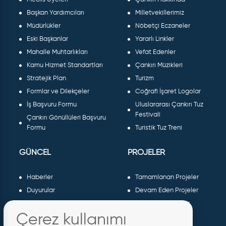
Başkan Yardımcıları
Milletvekillerimiz
Müdürlükler
Nöbetçi Eczaneler
Eski Başkanlar
Yararlı Linkler
Mahalle Muhtarlıkları
Vefat Edenler
Kamu Hizmet Standartları
Çankırı Müzikleri
Stratejik Plan
Turizm
Formlar ve Dilekçeler
Coğrafi İşaret Logolar
İş Başvuru Formu
Uluslararası Çankırı Tuz
Festivali
Çankırı Gönüllüleri Başvuru
Formu
Turistik Tuz Treni
GÜNCEL
PROJELER
Haberler
Tamamlanan Projeler
Duyurular
Devam Eden Projeler
Dergiler ve Gazeteler
Planlanan Projeler
Çerez kullanımı
Galeri
AB Projeleri