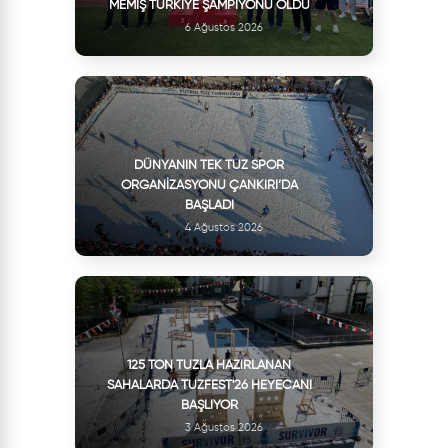
MEMIŞ TÜRKIYE ŞAMPIYONU OLDU
6 Ağustos 2026
DÜNYANIN TEK TUZ SPOR
ORGANIZASYONU ÇANKIRI’DA
BAŞLADI
4 Ağustos 2026
125 TON TUZLA HAZIRLANAN
SAHALARDA TUZFEST'26 HEYECANI
BAŞLIYOR
3 Ağustos 2026