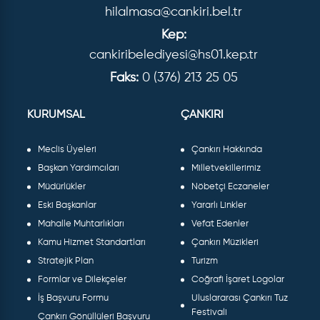
hilalmasa@cankiri.bel.tr
Kep:
cankiribelediyesi@hs01.kep.tr
Faks:
0 (376) 213 25 05
KURUMSAL
ÇANKIRI
Meclis Üyeleri
Çankırı Hakkında
Başkan Yardımcıları
Milletvekillerimiz
Müdürlükler
Nöbetçi Eczaneler
Eski Başkanlar
Yararlı Linkler
Mahalle Muhtarlıkları
Vefat Edenler
Kamu Hizmet Standartları
Çankırı Müzikleri
Stratejik Plan
Turizm
Formlar ve Dilekçeler
Coğrafi İşaret Logolar
İş Başvuru Formu
Uluslararası Çankırı Tuz
Festivali
Çankırı Gönüllüleri Başvuru