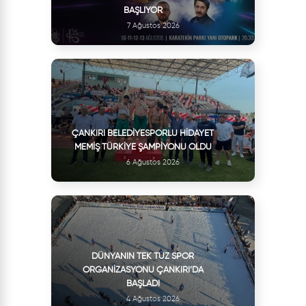
BAŞLIYOR
7 Ağustos 2026
ÇANKIRI BELEDIYESPORLU HIDAYET
MEMIŞ TÜRKIYE ŞAMPIYONU OLDU
6 Ağustos 2026
DÜNYANIN TEK TUZ SPOR
ORGANIZASYONU ÇANKIRI’DA
BAŞLADI
4 Ağustos 2026