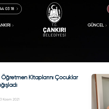
444 03 18
NKIRI
GÜNCEL
 Öğretmen Kitaplarını Çocuklar
ağışladı
3 Kasım 2021