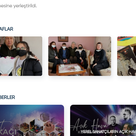
sine yerleştirildi.
AFLAR
BERLER
YEREL SANATÇILARIN AÇIK HA