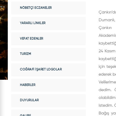
NÖBETÇI ECZANELER
Çankırı
Dumanlı, 
YARARLI LINKLER
Çankırı
Akademi
VEFAT EDENLER
kaybettiğ
24 Kasım
TURIZM
kaybettiğ
için teş
COĞRAFI İŞARET LOGOLAR
ederek ba
Velilerim
HABERLER
dedim. Ön
olabildim
DUYURULAR
istedim. 
Bağış ya
GALERI