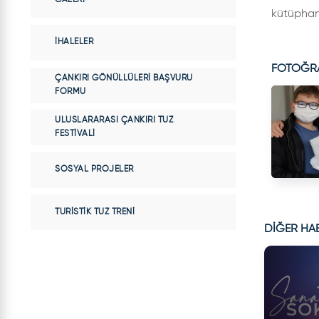
kütüphane
İHALELER
FOTOĞR
ÇANKIRI GÖNÜLLÜLERI BAŞVURU
FORMU
ULUSLARARASI ÇANKIRI TUZ
FESTIVALI
SOSYAL PROJELER
TURISTIK TUZ TRENI
DİĞER HA