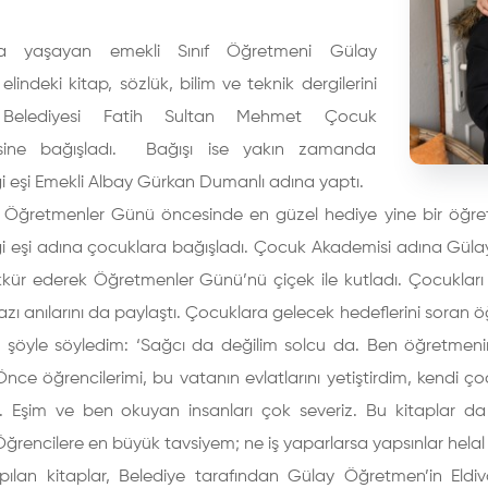
’da yaşayan emekli Sınıf Öğretmeni Gülay
elindeki kitap, sözlük, bilim ve teknik dergilerini
 Belediyesi Fatih Sultan Mehmet Çocuk
sine bağışladı. Bağışı ise yakın zamanda
i eşi Emekli Albay Gürkan Dumanlı adına yaptı.
 Öğretmenler Günü öncesinde en güzel hediye yine bir öğretm
i eşi adına çocuklara bağışladı. Çocuk Akademisi adına Gülay
ekkür ederek Öğretmenler Günü’nü çiçek ile kutladı. Çocuklar
zı anılarını da paylaştı. Çocuklara gelecek hedeflerini soran 
e şöyle söyledim: ‘Sağcı da değilim solcu da. Ben öğretmenim. 
ce öğrencilerimi, bu vatanın evlatlarını yetiştirdim, kendi 
. Eşim ve ben okuyan insanları çok severiz. Bu kitaplar da m
Öğrencilere en büyük tavsiyem; ne iş yaparlarsa yapsınlar helal
pılan kitaplar, Belediye tarafından Gülay Öğretmen’in Eldi