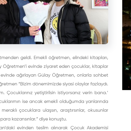
enden geldi. Emekli öğretmen, elindeki kitapları,
 Öğretmen’i evinde ziyaret eden çocuklar, kitaplar
ı evinde ağırlayan Gülay Öğretmen, onlarla sohbet
öğretmen “Bizim dönemimizde siyasi olaylar fazlaydı.
Çocuklarınız yetiştirilsin istiyorsanız verin bana.’
çocuklarımın ise ancak emekli olduğumda yanlarında
eraklı çocuklara ulaşsın, araştırsınlar, okusunlar
 para kazansınlar.” diye konuştu.
van’daki evinden teslim alınarak Çocuk Akademisi