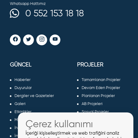
Whatsapp Hattımız
0 552 153 18 18
GÜNCEL
PROJELER
Haberler
Tamamlanan Projeler
Duyurular
Devam Eden Projeler
Dergiler ve Gazeteler
Planlanan Projeler
Galeri
AB Projeleri
Etkinlikler
Sosyal Projeler
Meclis Kararları
Çerez kullanımı
İhaleler
İçeriği kişiselleştirmek ve web trafiğini analiz
İmar İlanları