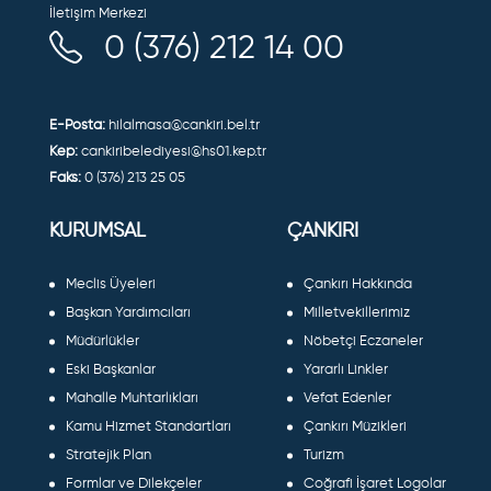
İletişim Merkezi
0 (376) 212 14 00
E-Posta:
hilalmasa@cankiri.bel.tr
Kep:
cankiribelediyesi@hs01.kep.tr
Faks:
0 (376) 213 25 05
KURUMSAL
ÇANKIRI
Meclis Üyeleri
Çankırı Hakkında
Başkan Yardımcıları
Milletvekillerimiz
Müdürlükler
Nöbetçi Eczaneler
Eski Başkanlar
Yararlı Linkler
Mahalle Muhtarlıkları
Vefat Edenler
Kamu Hizmet Standartları
Çankırı Müzikleri
Stratejik Plan
Turizm
Formlar ve Dilekçeler
Coğrafi İşaret Logolar