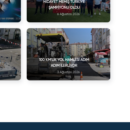
HIDAYET MEMIŞ TÜRKIYE
ŞAMPIYONU OLDU
6 Ağustos 2026
100 KM’LIK YOL HAMLESI ADIM
ADIM İLERLIYOR
3 Ağustos 2026