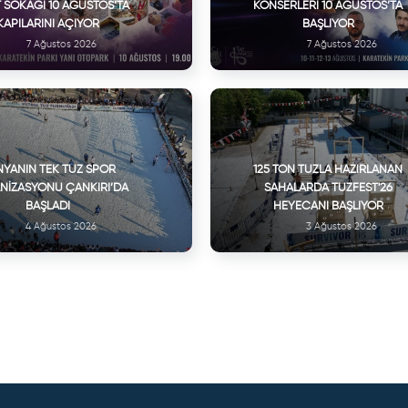
 SOKAĞI 10 AĞUSTOS’TA
KONSERLERI 10 AĞUSTOS’TA
KAPILARINI AÇIYOR
BAŞLIYOR
7 Ağustos 2026
7 Ağustos 2026
YANIN TEK TUZ SPOR
125 TON TUZLA HAZIRLANAN
NIZASYONU ÇANKIRI’DA
SAHALARDA TUZFEST'26
BAŞLADI
HEYECANI BAŞLIYOR
4 Ağustos 2026
3 Ağustos 2026