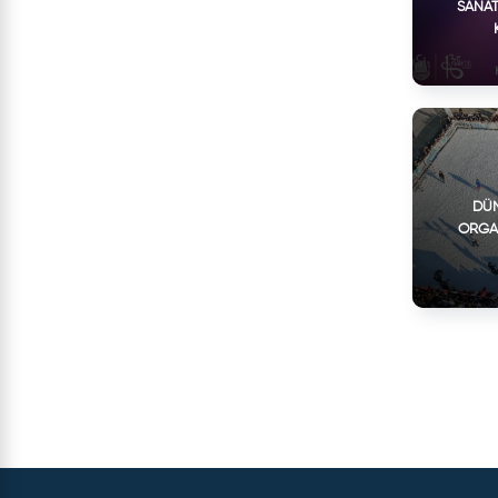
SANAT
DÜN
ORGA