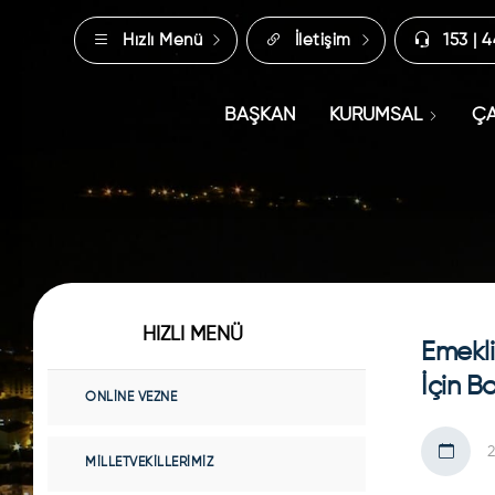
Hızlı Menü
İletişim
153 | 
BAŞKAN
KURUMSAL
ÇA
HIZLI MENÜ
Emekli
İçin B
ONLINE VEZNE
2
MILLETVEKILLERIMIZ