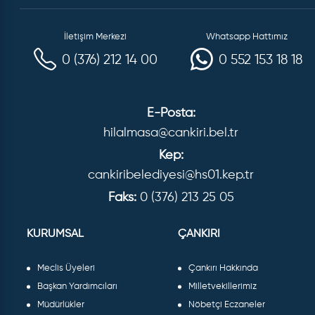
İletişim Merkezi
Whatsapp Hattımız
0 (376) 212 14 00
0 552 153 18 18
E-Posta:
hilalmasa@cankiri.bel.tr
Kep:
cankiribelediyesi@hs01.kep.tr
Faks:
0 (376) 213 25 05
KURUMSAL
ÇANKIRI
Meclis Üyeleri
Çankırı Hakkında
Başkan Yardımcıları
Milletvekillerimiz
Müdürlükler
Nöbetçi Eczaneler