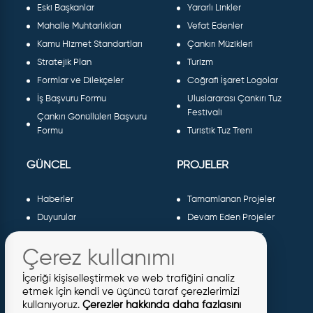
Eski Başkanlar
Yararlı Linkler
Mahalle Muhtarlıkları
Vefat Edenler
Kamu Hizmet Standartları
Çankırı Müzikleri
Stratejik Plan
Turizm
Formlar ve Dilekçeler
Coğrafi İşaret Logolar
İş Başvuru Formu
Uluslararası Çankırı Tuz
Festivali
Çankırı Gönüllüleri Başvuru
Formu
Turistik Tuz Treni
GÜNCEL
PROJELER
Haberler
Tamamlanan Projeler
Duyurular
Devam Eden Projeler
Dergiler ve Gazeteler
Planlanan Projeler
Çerez kullanımı
Galeri
AB Projeleri
Etkinlikler
Sosyal Projeler
İçeriği kişiselleştirmek ve web trafiğini analiz
Meclis Kararları
etmek için kendi ve üçüncü taraf çerezlerimizi
kullanıyoruz.
Çerezler hakkında daha fazlasını
İhaleler