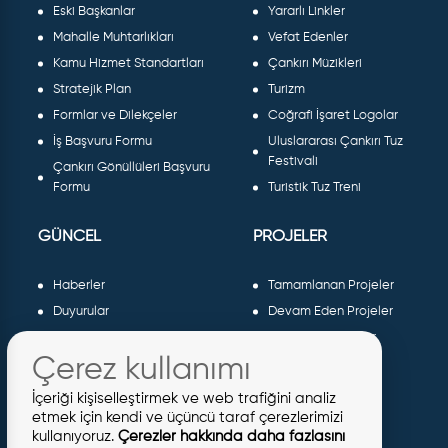
Eski Başkanlar
Yararlı Linkler
Mahalle Muhtarlıkları
Vefat Edenler
Kamu Hizmet Standartları
Çankırı Müzikleri
Stratejik Plan
Turizm
Formlar ve Dilekçeler
Coğrafi İşaret Logolar
İş Başvuru Formu
Uluslararası Çankırı Tuz
Festivali
Çankırı Gönüllüleri Başvuru
Formu
Turistik Tuz Treni
GÜNCEL
PROJELER
Haberler
Tamamlanan Projeler
Duyurular
Devam Eden Projeler
Dergiler ve Gazeteler
Planlanan Projeler
Çerez kullanımı
Galeri
AB Projeleri
Etkinlikler
Sosyal Projeler
İçeriği kişiselleştirmek ve web trafiğini analiz
Meclis Kararları
etmek için kendi ve üçüncü taraf çerezlerimizi
kullanıyoruz.
Çerezler hakkında daha fazlasını
İhaleler