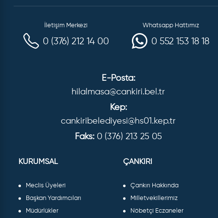
İletişim Merkezi
Whatsapp Hattımız
0 (376) 212 14 00
0 552 153 18 18
E-Posta:
hilalmasa@cankiri.bel.tr
Kep:
cankiribelediyesi@hs01.kep.tr
Faks:
0 (376) 213 25 05
KURUMSAL
ÇANKIRI
Meclis Üyeleri
Çankırı Hakkında
Başkan Yardımcıları
Milletvekillerimiz
Müdürlükler
Nöbetçi Eczaneler