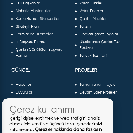
Eski Başkanlar
Yararlı Linkler
Mahalle Muhtarlıkları
Vefat Edenler
Kamu Hizmet Standartları
Çankırı Müzikleri
Stratejik Plan
Turizm
Formlar ve Dilekçeler
Coğrafi İşaret Logolar
İş Başvuru Formu
Uluslararası Çankırı Tuz
Festivali
Çankırı Gönüllüleri Başvuru
Formu
Turistik Tuz Treni
GÜNCEL
PROJELER
Haberler
Tamamlanan Projeler
Duyurular
Devam Eden Projeler
Dergiler ve Gazeteler
Planlanan Projeler
Çerez kullanımı
Galeri
AB Projeleri
Etkinlikler
Sosyal Projeler
İçeriği kişiselleştirmek ve web trafiğini analiz
Meclis Kararları
etmek için kendi ve üçüncü taraf çerezlerimizi
kullanıyoruz.
Çerezler hakkında daha fazlasını
İhaleler