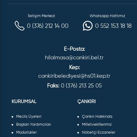
İletişim Merkezi
Whatsapp Hattımız
0 (376) 212 14 00
0 552 153 18 18
E-Posta:
hilalmasa@cankiri.bel.tr
Kep:
cankiribelediyesi@hs01.kep.tr
Faks:
0 (376) 213 25 05
KURUMSAL
ÇANKIRI
Meclis Üyeleri
Çankırı Hakkında
Başkan Yardımcıları
Milletvekillerimiz
Müdürlükler
Nöbetçi Eczaneler