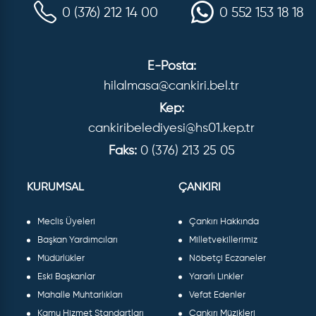
0 (376) 212 14 00
0 552 153 18 18
E-Posta:
hilalmasa@cankiri.bel.tr
Kep:
cankiribelediyesi@hs01.kep.tr
Faks:
0 (376) 213 25 05
KURUMSAL
ÇANKIRI
Meclis Üyeleri
Çankırı Hakkında
Başkan Yardımcıları
Milletvekillerimiz
Müdürlükler
Nöbetçi Eczaneler
Eski Başkanlar
Yararlı Linkler
Mahalle Muhtarlıkları
Vefat Edenler
Kamu Hizmet Standartları
Çankırı Müzikleri