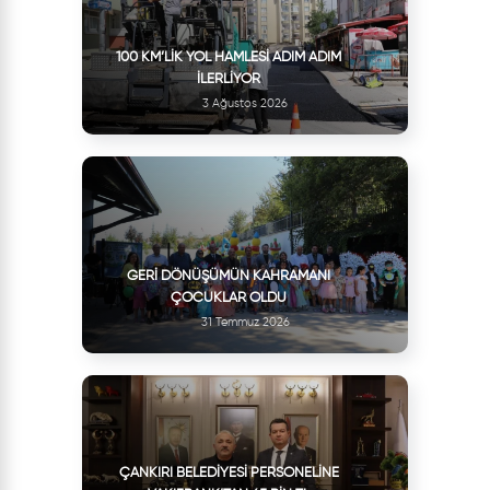
100 KM’LIK YOL HAMLESI ADIM ADIM
İLERLIYOR
3 Ağustos 2026
GERI DÖNÜŞÜMÜN KAHRAMANI
ÇOCUKLAR OLDU
31 Temmuz 2026
ÇANKIRI BELEDIYESI PERSONELINE