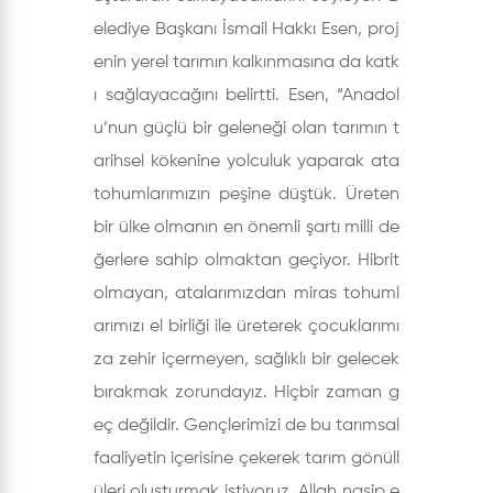
elediye Başkanı İsmail Hakkı Esen, proj
enin yerel tarımın kalkınmasına da katk
ı sağlayacağını belirtti. Esen, “Anadol
u’nun güçlü bir geleneği olan tarımın t
arihsel kökenine yolculuk yaparak ata
tohumlarımızın peşine düştük. Üreten
bir ülke olmanın en önemli şartı milli de
ğerlere sahip olmaktan geçiyor. Hibrit
olmayan, atalarımızdan miras tohuml
arımızı el birliği ile üreterek çocuklarımı
za zehir içermeyen, sağlıklı bir gelecek
bırakmak zorundayız. Hiçbir zaman g
eç değildir. Gençlerimizi de bu tarımsal
faaliyetin içerisine çekerek tarım gönüll
üleri oluşturmak istiyoruz. Allah nasip e