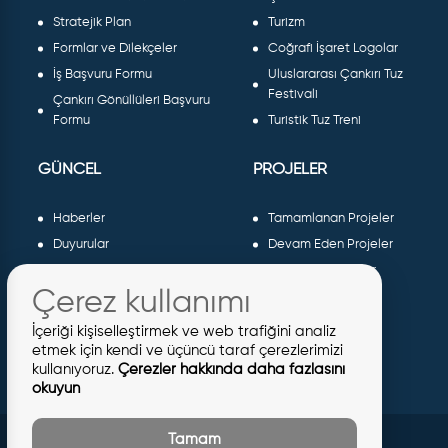
Stratejik Plan
Turizm
Formlar ve Dilekçeler
Coğrafi İşaret Logolar
İş Başvuru Formu
Uluslararası Çankırı Tuz
Festivali
Çankırı Gönüllüleri Başvuru
Formu
Turistik Tuz Treni
GÜNCEL
PROJELER
Haberler
Tamamlanan Projeler
Duyurular
Devam Eden Projeler
Dergiler ve Gazeteler
Planlanan Projeler
Çerez kullanımı
Galeri
AB Projeleri
Etkinlikler
Sosyal Projeler
İçeriği kişiselleştirmek ve web trafiğini analiz
Meclis Kararları
etmek için kendi ve üçüncü taraf çerezlerimizi
kullanıyoruz.
Çerezler hakkında daha fazlasını
İhaleler
okuyun
İmar İlanları
Tamam