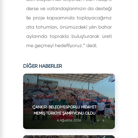
derse ve vatandaşlarımızın da desteği
ile proje kapsamında toplayacağımız
ata tohumları, önümüzdeki yılın bahar
aylarında toprakla buluşturarak üreti
me geçmeyi hedefliyoruz.” dedi.
DİĞER HABERLER
ÇANKIRI BELEDIYESPORLU HIDAYET
MEMIŞ TÜRKIYE ŞAMPIYONU OLDU
6 Ağustos 2026