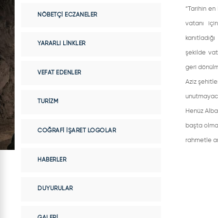
“Tarihin en
NÖBETÇI ECZANELER
vatanı içi
kanıtladığı
YARARLI LINKLER
şekilde va
geri dönülm
VEFAT EDENLER
Aziz şehitle
unutmayaca
TURIZM
Henüz Albay
başta olmak
COĞRAFI İŞARET LOGOLAR
rahmetle a
HABERLER
DUYURULAR
GALERI