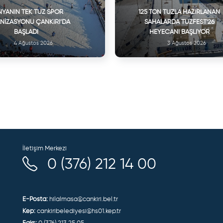
YANIN TEK TUZ SPOR
125 TON TUZLA HAZIRLANAN
NIZASYONU ÇANKIRI’DA
SAHALARDA TUZFEST'26
BAŞLADI
HEYECANI BAŞLIYOR
4 Ağustos 2026
3 Ağustos 2026
İletişim Merkezi
0 (376) 212 14 00
E-Posta:
hilalmasa@cankiri.bel.tr
Kep:
cankiribelediyesi@hs01.kep.tr