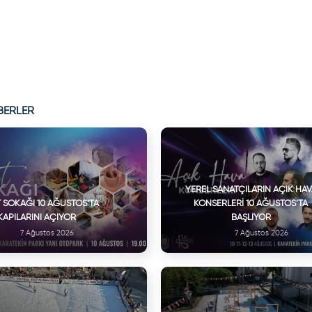
BERLER
YEREL SANATÇILARIN AÇIK HA
 SOKAĞI 10 AĞUSTOS’TA
KONSERLERI 10 AĞUSTOS’TA
KAPILARINI AÇIYOR
BAŞLIYOR
7 Ağustos 2026
7 Ağustos 2026