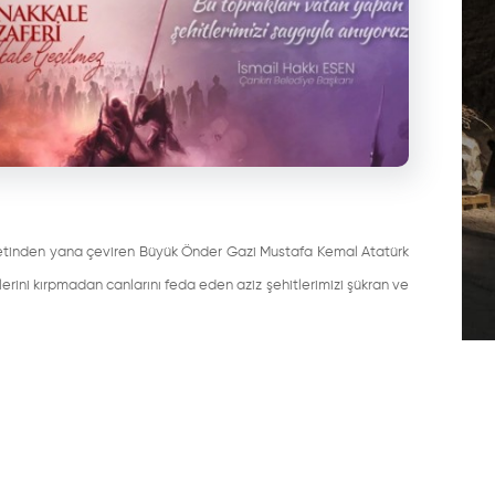
milletinden yana çeviren Büyük Önder Gazi Mustafa Kemal Atatürk
erini kırpmadan canlarını feda eden aziz şehitlerimizi şükran ve