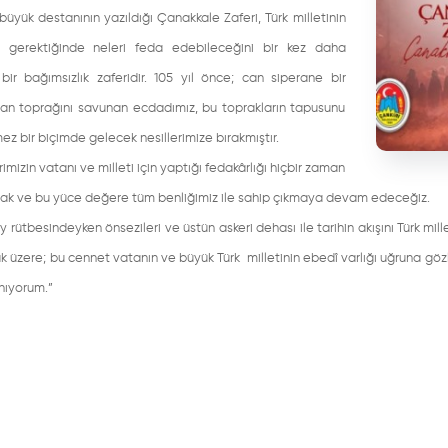
 büyük destanının yazıldığı Çanakkale Zaferi, Türk milletinin
n gerektiğinde neleri feda edebileceğini bir kez daha
 bir bağımsızlık zaferidir. 105 yıl önce; can siperane bir
tan toprağını savunan ecdadımız, bu toprakların tapusunu
ez bir biçimde gelecek nesillerimize bırakmıştır.
rimizin vatanı ve milleti için yaptığı fedakârlığı hiçbir zaman
k ve bu yüce değere tüm benliğimiz ile sahip çıkmaya devam edeceğiz.
 rütbesindeyken önsezileri ve üstün askeri dehası ile tarihin akışını Türk 
 üzere; bu cennet vatanın ve büyük Türk milletinin ebedî varlığı uğruna gözl
nıyorum.”