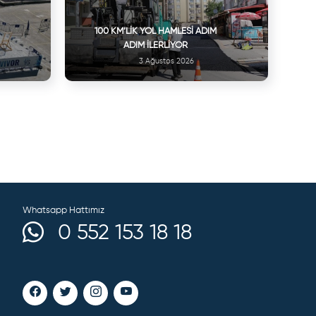
100 KM’LIK YOL HAMLESI ADIM
ADIM İLERLIYOR
3 Ağustos 2026
Whatsapp Hattımız
0 552 153 18 18