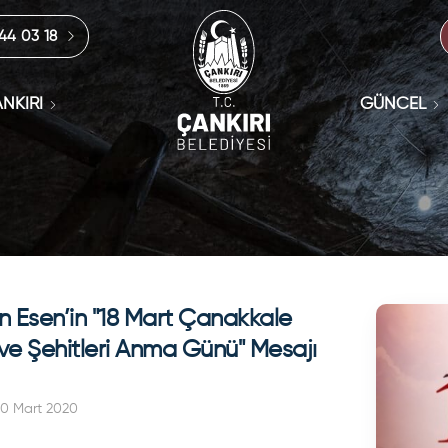
444 03 18
NKIRI
GÜNCEL
 Esen’in "18 Mart Çanakkale
 ve Şehitleri Anma Günü" Mesajı
20 Mart 2020