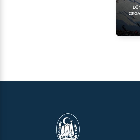
DÜN
ORGA