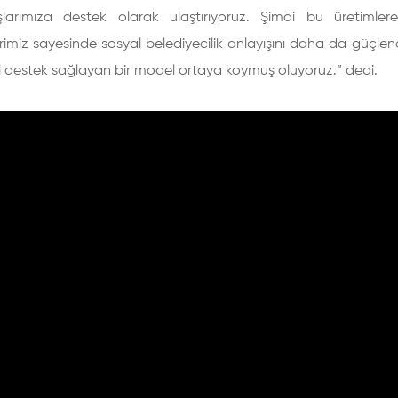
larımıza destek olarak ulaştırıyoruz. Şimdi bu üretimle
erimiz sayesinde sosyal belediyecilik anlayışını daha da güçle
l destek sağlayan bir model ortaya koymuş oluyoruz.” dedi.