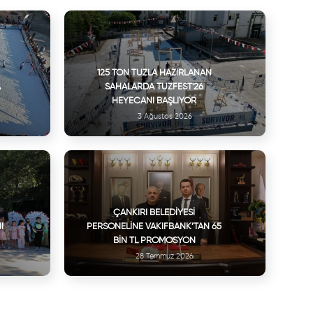
125 TON TUZLA HAZIRLANAN
A
SAHALARDA TUZFEST'26
HEYECANI BAŞLIYOR
3 Ağustos 2026
ÇANKIRI BELEDIYESI
I
PERSONELINE VAKIFBANK’TAN 65
BIN TL PROMOSYON
28 Temmuz 2026