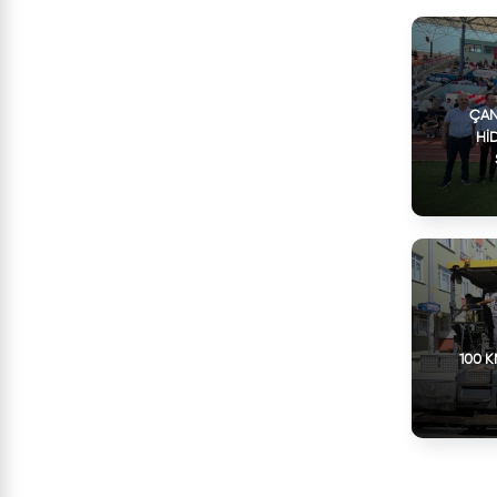
ÇAN
HI
100 K