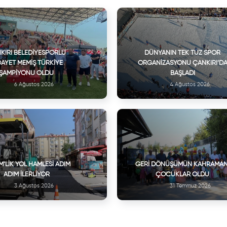
KIRI BELEDIYESPORLU
DÜNYANIN TEK TUZ SPOR
DAYET MEMIŞ TÜRKIYE
ORGANIZASYONU ÇANKIRI’D
ŞAMPIYONU OLDU
BAŞLADI
6 Ağustos 2026
4 Ağustos 2026
M’LIK YOL HAMLESI ADIM
GERI DÖNÜŞÜMÜN KAHRAMAN
ADIM İLERLIYOR
ÇOCUKLAR OLDU
3 Ağustos 2026
31 Temmuz 2026