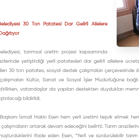
Belediyesi 30 Ton Patatesi Dar Gelirli Ailelere
Dağıtıyor
Belediyesi, tarımsal üretim projesi kapsamında
zilerinde yetiştirdiği yerli patatesleri dar gelirli ailelere ü
len 30 ton patates, sosyal destek çalışmaları çerçevesinde 6’şa
çalışmaları Kültür, Sanat ve Sosyal İşler Müdürlüğüne bağlı 
tirilirken, vatandaşlar da yapılan destekten duydukları memnun
tırılacağı bildirildi.
Başkanı İsmail Hakkı Esen hem yerli üretimi teşvik etmek hem
 çalışmaların artarak devam edeceğini belirtti. Tarım arazileri
ştürdüklerini ifade eden Esen, “Yerli ve sürdürülebilir tarım