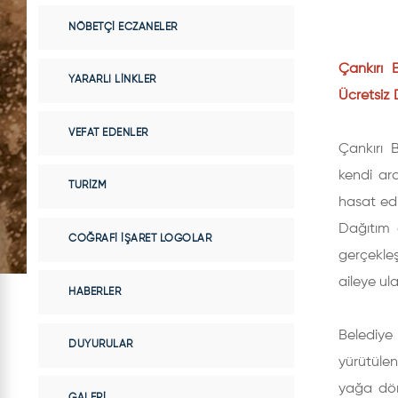
NÖBETÇI ECZANELER
Çankırı 
YARARLI LINKLER
Ücretsiz 
VEFAT EDENLER
Çankırı 
kendi ara
TURIZM
hasat edi
Dağıtım 
COĞRAFI İŞARET LOGOLAR
gerçekleş
aileye ulaş
HABERLER
Belediye 
DUYURULAR
yürütülen
yağa dönü
GALERI