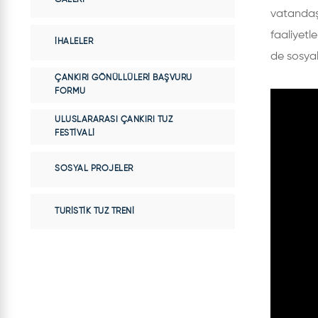
vatandaş
faaliyetl
İHALELER
de sosya
ÇANKIRI GÖNÜLLÜLERI BAŞVURU
FORMU
ULUSLARARASI ÇANKIRI TUZ
FESTIVALI
SOSYAL PROJELER
TURISTIK TUZ TRENI