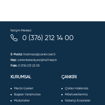
İletişim Merkezi
0 (376) 212 14 00
E-Posta:
hilalmasa@cankiri.bel.tr
Kep:
cankiribelediyesi@hs01.kep.tr
Faks:
0 (376) 213 25 05
KURUMSAL
ÇANKIRI
Meclis Üyeleri
Çankırı Hakkında
Başkan Yardımcıları
Milletvekillerimiz
Müdürlükler
Nöbetçi Eczaneler