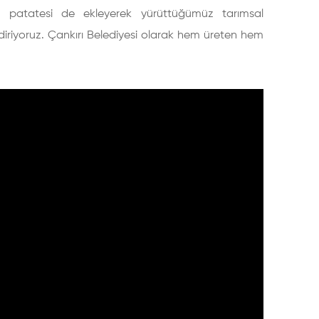
re patatesi de ekleyerek yürüttüğümüz tarımsal
ndiriyoruz. Çankırı Belediyesi olarak hem üreten hem