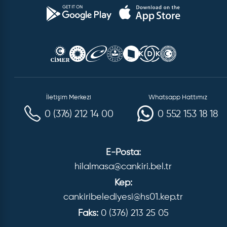
İletişim Merkezi
Whatsapp Hattımız
0 (376) 212 14 00
0 552 153 18 18
E-Posta:
hilalmasa@cankiri.bel.tr
Kep:
cankiribelediyesi@hs01.kep.tr
Faks:
0 (376) 213 25 05