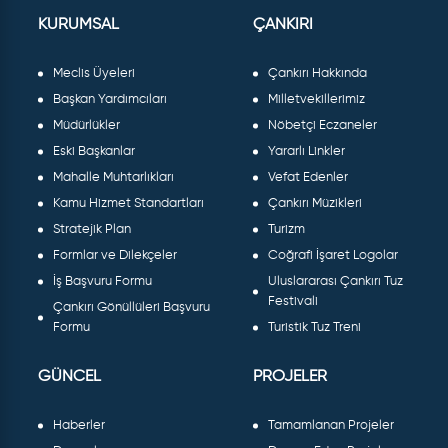
KURUMSAL
ÇANKIRI
Meclis Üyeleri
Çankırı Hakkında
Başkan Yardımcıları
Milletvekillerimiz
Müdürlükler
Nöbetçi Eczaneler
Eski Başkanlar
Yararlı Linkler
Mahalle Muhtarlıkları
Vefat Edenler
Kamu Hizmet Standartları
Çankırı Müzikleri
Stratejik Plan
Turizm
Formlar ve Dilekçeler
Coğrafi İşaret Logolar
İş Başvuru Formu
Uluslararası Çankırı Tuz
Festivali
Çankırı Gönüllüleri Başvuru
Formu
Turistik Tuz Treni
GÜNCEL
PROJELER
Haberler
Tamamlanan Projeler