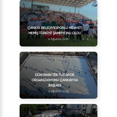
ÇANKIRI BELEDIYESPORLU HIDAYET
MEMIŞ TÜRKIYE ŞAMPIYONU OLDU
6 Ağustos 2026
DÜNYANIN TEK TUZ SPOR
ORGANIZASYONU ÇANKIRI’DA
BAŞLADI
4 Ağustos 2026