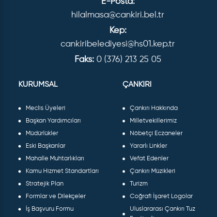
E-Posta:
hilalmasa@cankiri.bel.tr
Kep:
cankiribelediyesi@hs01.kep.tr
Faks:
0 (376) 213 25 05
KURUMSAL
ÇANKIRI
Meclis Üyeleri
Çankırı Hakkında
Başkan Yardımcıları
Milletvekillerimiz
Müdürlükler
Nöbetçi Eczaneler
Eski Başkanlar
Yararlı Linkler
Mahalle Muhtarlıkları
Vefat Edenler
Kamu Hizmet Standartları
Çankırı Müzikleri
Stratejik Plan
Turizm
Formlar ve Dilekçeler
Coğrafi İşaret Logolar
İş Başvuru Formu
Uluslararası Çankırı Tuz