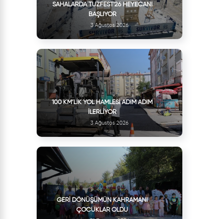
SAHALARDA TUZFEST'26 HEYECANI
BAŞLIYOR
3 Ağustos 2026
100 KM’LIK YOL HAMLESI ADIM ADIM
İLERLIYOR
3 Ağustos 2026
GERI DÖNÜŞÜMÜN KAHRAMANI
ÇOCUKLAR OLDU