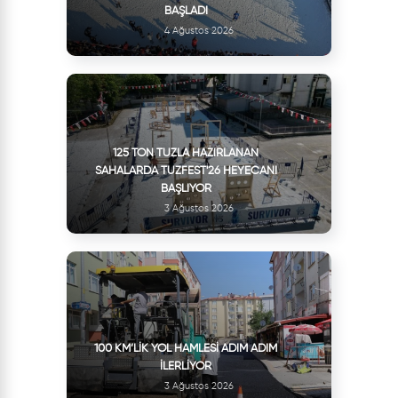
BAŞLADI
4 Ağustos 2026
125 TON TUZLA HAZIRLANAN
SAHALARDA TUZFEST'26 HEYECANI
BAŞLIYOR
3 Ağustos 2026
100 KM’LIK YOL HAMLESI ADIM ADIM
İLERLIYOR
3 Ağustos 2026