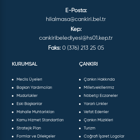
E-Posta:
hilalmasa@cankiri.bel.tr
Kep:
cankiribelediyesi@hs01.kep.tr
Faks:
0 (376) 213 25 05
KURUMSAL
ÇANKIRI
Meclis Üyeleri
Çankırı Hakkında
Başkan Yardımcıları
Milletvekillerimiz
Müdürlükler
Nöbetçi Eczaneler
Eski Başkanlar
Yararlı Linkler
Mahalle Muhtarlıkları
Vefat Edenler
Kamu Hizmet Standartları
Çankırı Müzikleri
Stratejik Plan
Turizm
Formlar ve Dilekçeler
Coğrafi İşaret Logolar