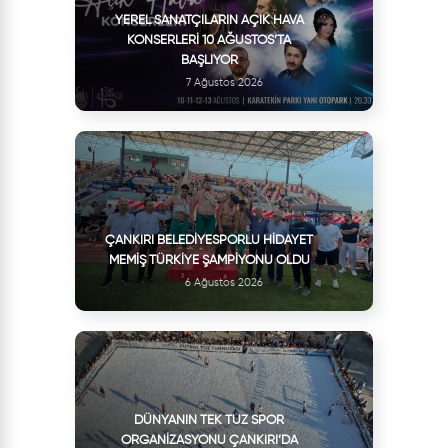
YEREL SANATÇILARIN AÇIK HAVA
KONSERLERI 10 AĞUSTOS’TA
BAŞLIYOR
7 Ağustos 2026
ÇANKIRI BELEDIYESPORLU HIDAYET
MEMIŞ TÜRKIYE ŞAMPIYONU OLDU
6 Ağustos 2026
DÜNYANIN TEK TUZ SPOR
ORGANIZASYONU ÇANKIRI’DA